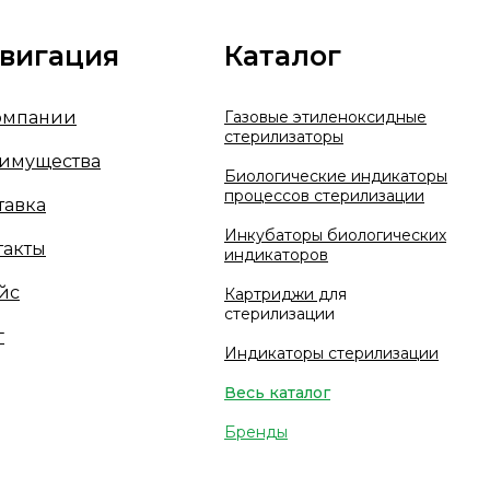
вигация
Каталог
омпании
Газовые этиленоксидные
стерилизаторы
имущества
Биологические индикаторы
процессов стерилизации
тавка
Инкубаторы биологических
такты
индикаторов
йс
Картриджи д
ля
стерилизации
г
Индикаторы стерилизации
Весь каталог
Бренды