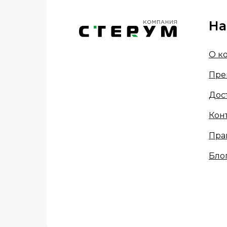
На
О к
Пре
Дос
Кон
Пра
Бло