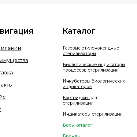
вигация
Каталог
омпании
Газовые этиленоксидные
стерилизаторы
имущества
Биологические индикаторы
процессов стерилизации
тавка
Инкубаторы биологических
такты
индикаторов
йс
Картриджи д
ля
стерилизации
г
Индикаторы стерилизации
Весь каталог
Бренды