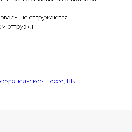
товары не отгружаются.
ем отгрузки.
имферопольское шоссе, 11Б