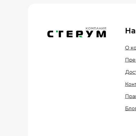
На
О к
Пре
Дос
Кон
Пра
Бло