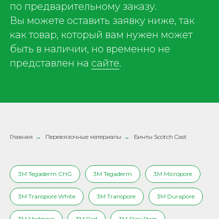
по предварительному заказу.
Вы можете оставить заявку ниже, так
как товар, который вам нужен может
быть в наличии, но временно не
представлен на
сайте
.
Главная
→
Перевязочные материалы
→
Бинты Scotch Cast
3M Tegaderm CHG
3M Tegaderm
3M Micropore
3M Transpore White
3M Transpore
3M Durapore
3M Medipore
3M Pad
3M Steri Strip