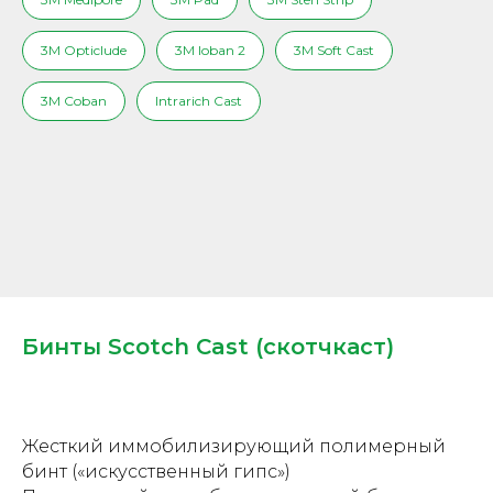
3M Opticlude
3M Ioban 2
3M Soft Cast
3M Coban
Intrarich Cast
Бинты Scotch Cast (скотчкаст)
Жесткий иммобилизирующий полимерный
бинт («искусственный гипс»)