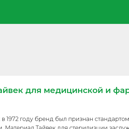
айвек для медицинской и фа
 в 1972 году бренд был признан стандарто
. Материал Тайвек для стерилизции заслу