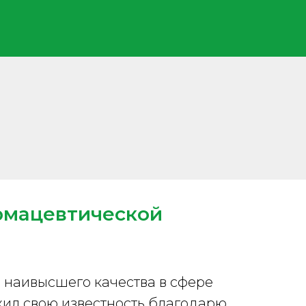
рмацевтической
м наивысшего качества в сфере
жил свою известность благодарю