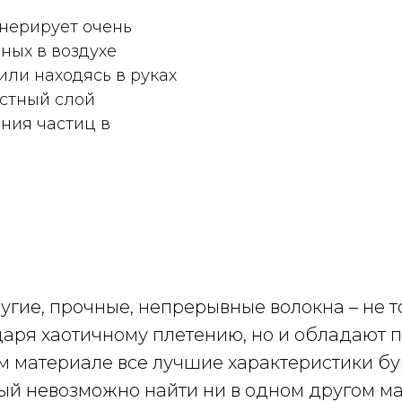
енерирует очень
ных в воздухе
или находясь в руках
остный слой
ния частиц в
ругие, прочные, непрерывные волокна – не 
аря хаотичному плетению, но и обладают 
м материале все лучшие характеристики бум
ый невозможно найти ни в одном другом ма