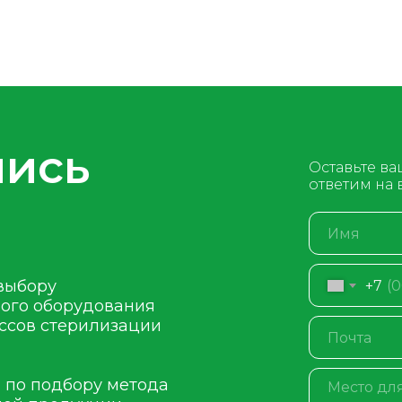
лись
Оставьте ва
ответим на
выбору
+7
ного оборудования
ссов стерилизации
 по подбору метода