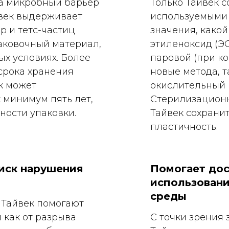
а микробный барьер
Только Тайвек 
йвек выдерживает
используемыми
р и тетс-частиц
значения, какой
аковочный материал,
этиленоксид (ЭО
х условиях. Более
паровой (при к
 срока хранения
новые метода, 
к может
окислительный 
 минимум пять лет,
Стерилизационн
ности упаковки.
Тайвек сохранит
пластичность.
иск нарушения
Помогает дос
использован
среды
 Тайвек помогают
 как от разрыва
С точки зрения 