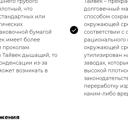
ешнего грубого
Тайвек – прекра
плотный, что
долговечный ма
стандартных или
способом сохра
гических
окружающей сре
паковочной бумагой
соответствии с
ек имеет более
рационального 
и проколам.
окружающей сре
л Тайвек дышащий, то
утилизирован 
онденсации из-за
заводах, котор
может возникать в
высокой плотно
законодательств
переработку изд
каким-либо вре
ажения