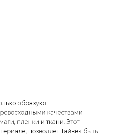
только образуют
превосходными качествами
аги, пленки и ткани. Этот
териале, позволяет Тайвек быть