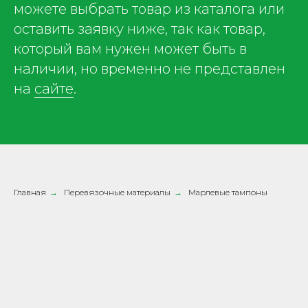
можете выбрать товар из каталога или
оставить заявку ниже, так как товар,
который вам нужен может быть в
наличии, но временно не представлен
на
сайте
.
Главная
→
Перевязочные материалы
→
Марлевые тампоны