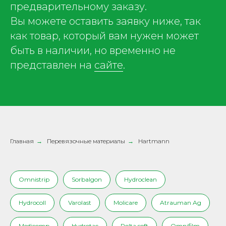
предварительному заказу.
Вы можете оставить заявку ниже, так
как товар, который вам нужен может
быть в наличии, но временно не
представлен на
сайте
.
Главная
→
Перевязочные материалы
→
Hartmann
Omnistrip
Sorbalgon
Hydroclean
Hydrocoll
Varolast
Molicare
Atrauman Ag
Medicomp
Hydrotac
Rolta soft
Omnifilm