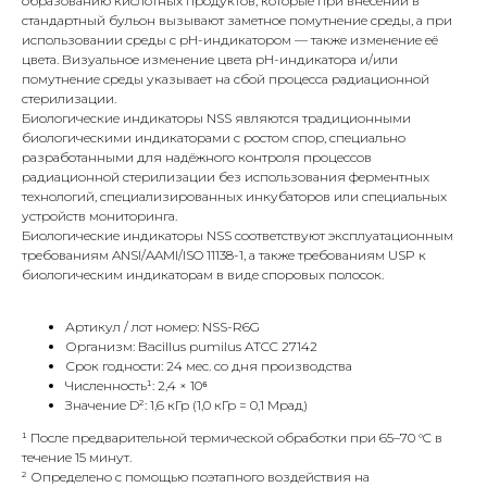
образованию кислотных продуктов, которые при внесении в
стандартный бульон вызывают заметное помутнение среды, а при
использовании среды с pH-индикатором — также изменение её
цвета. Визуальное изменение цвета pH-индикатора и/или
помутнение среды указывает на сбой процесса радиационной
стерилизации.
Биологические индикаторы NSS являются традиционными
биологическими индикаторами с ростом спор, специально
разработанными для надёжного контроля процессов
радиационной стерилизации без использования ферментных
технологий, специализированных инкубаторов или специальных
устройств мониторинга.
Биологические индикаторы NSS соответствуют эксплуатационным
требованиям ANSI/AAMI/ISO 11138-1, а также требованиям USP к
биологическим индикаторам в виде споровых полосок.
Артикул / лот номер: NSS-R6G
Организм: Bacillus pumilus ATCC 27142
Срок годности: 24 мес. со дня производства
Численность¹: 2,4 × 10⁶
Значение D²: 1,6 кГр (1,0 кГр = 0,1 Мрад)
¹ После предварительной термической обработки при 65–70 °C в
течение 15 минут.
² Определено с помощью поэтапного воздействия на