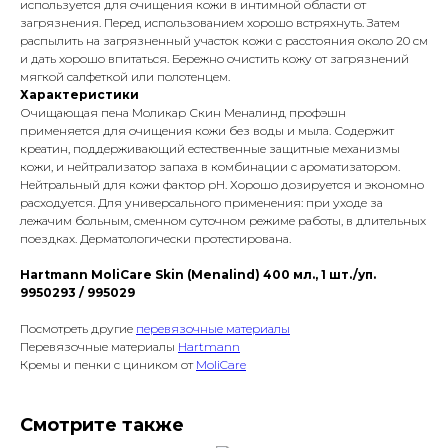
используется для очищения кожи в интимной области от
загрязнения. Перед использованием хорошо встряхнуть. Затем
распылить на загрязненный участок кожи с расстояния около 20 см
и дать хорошо впитаться. Бережно очистить кожу от загрязнений
мягкой салфеткой или полотенцем.
Характеристики
Очищающая пена Моликар Скин Меналинд профэшн
применяется для очищения кожи без воды и мыла. Содержит
креатин, поддерживающий естественные защитные механизмы
кожи, и нейтрализатор запаха в комбинации с ароматизатором.
Нейтральный для кожи фактор pH. Хорошо дозируется и экономно
расходуется. Для универсального применения: при уходе за
лежачим больным, сменном суточном режиме работы, в длительных
поездках. Дерматологически протестирована.
Hartmann MoliCare Skin (Menalind) 400 мл., 1 шт./уп.
9950293 / 995029
Посмотреть другие
перевязочные материалы
Перевязочные материалы
Hartmann
Кремы и пенки с циником от
MoliCare
Смотрите также