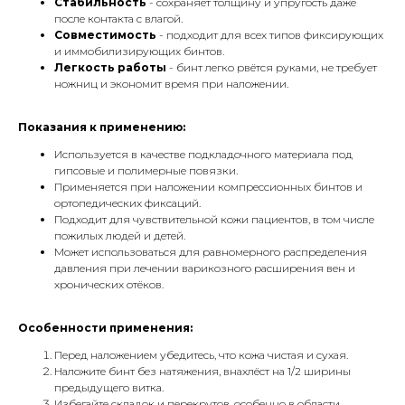
Стабильность
- сохраняет толщину и упругость даже
после контакта с влагой.
Совместимость
- подходит для всех типов фиксирующих
и иммобилизирующих бинтов.
Легкость работы
- бинт легко рвётся руками, не требует
ножниц и экономит время при наложении.
Показания к применению:
Используется в качестве подкладочного материала под
гипсовые и полимерные повязки.
Применяется при наложении компрессионных бинтов и
ортопедических фиксаций.
Подходит для чувствительной кожи пациентов, в том числе
пожилых людей и детей.
Может использоваться для равномерного распределения
давления при лечении варикозного расширения вен и
хронических отёков.
Особенности применения:
Перед наложением убедитесь, что кожа чистая и сухая.
Наложите бинт без натяжения, внахлёст на 1/2 ширины
предыдущего витка.
Избегайте складок и перекрутов, особенно в области