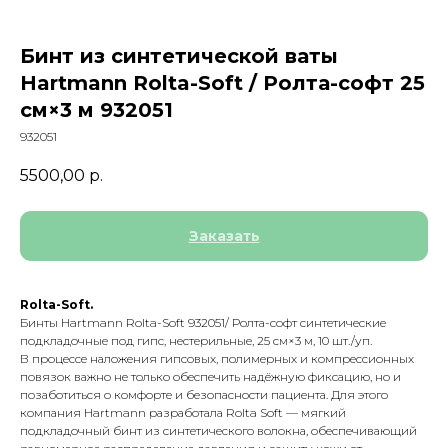
Бинт из синтетической ваты
Hartmann Rolta-Soft / Ролта-софт 25
см×3 м 932051
932051
5500,00
р.
Заказать
Rolta-Soft.
Бинты Hartmann Rolta-Soft 932051/ Ролта-софт синтетические
подкладочные под гипс, нестерильные, 25 см×3 м, 10 шт./уп.
В процессе наложения гипсовых, полимерных и компрессионных
повязок важно не только обеспечить надёжную фиксацию, но и
позаботиться о комфорте и безопасности пациента. Для этого
компания Hartmann разработала Rolta Soft — мягкий
подкладочный бинт из синтетического волокна, обеспечивающий