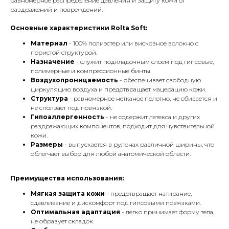
равномерное распределение давления и защиту кожи от
раздражений и повреждений.
Основные характеристики Rolta Soft:
Материал
- 100% полиэстер или вискозное волокно с
пористой структурой.
Назначение
- служит подкладочным слоем под гипсовые,
полимерные и компрессионные бинты.
Воздухопроницаемость
- обеспечивает свободную
циркуляцию воздуха и предотвращает мацерацию кожи.
Структура
- равномерное нетканое полотно, не сбивается и
не сползает под повязкой.
Гипоаллергенность
- не содержит латекса и других
раздражающих компонентов, подходит для чувствительной
кожи.
Размеры
- выпускается в рулонах различной ширины, что
облегчает выбор для любой анатомической области.
Преимущества использования:
Мягкая защита кожи
- предотвращает натирание,
сдавливание и дискомфорт под гипсовыми повязками.
Оптимальная адаптация
- легко принимает форму тела,
не образует складок.