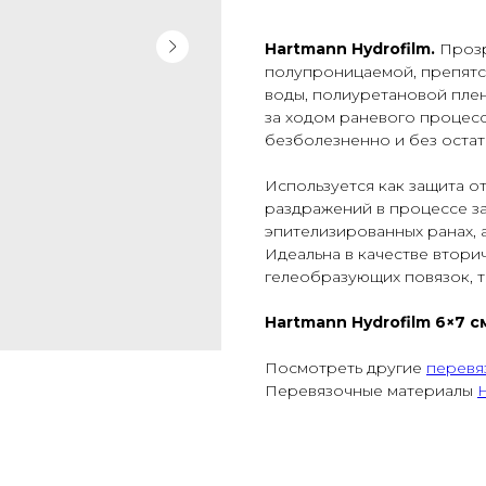
Hartmann Hydrofilm.
Прозр
полупроницаемой, препят
воды, полиуретановой плен
за ходом раневого процесс
безболезненно и без остат
Используется как защита о
раздражений в процессе з
эпителизированных ранах, 
Идеальна в качестве втори
гелеобразующих повязок, та
Hartmann Hydrofilm 6×7 см
Посмотреть другие
перевя
Перевязочные материалы