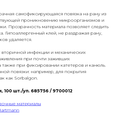
ачная самофиксирующаяся повязка на рану из
ствующей проникновению микроорганизмов и
ки. Прозрачность материала позволяет следить
а. Гипоаллергенный клей, не раздражая рану,
ков удаляется.
т вторичной инфекции и механических
аживления при почти заживших
а также при фиксировании катетеров и канюль.
чной повязки: например, для покрытия
к как Sorbalgon.
, 100 шт./уп. 685756 / 9700012
зочные материалы
Hartmann