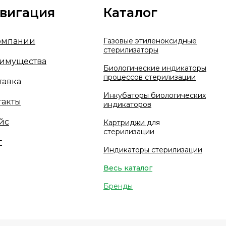
вигация
Каталог
омпании
Газовые этиленоксидные
стерилизаторы
имущества
Биологические индикаторы
процессов стерилизации
тавка
Инкубаторы биологических
такты
индикаторов
йс
Картриджи д
ля
стерилизации
г
Индикаторы стерилизации
Весь каталог
Бренды