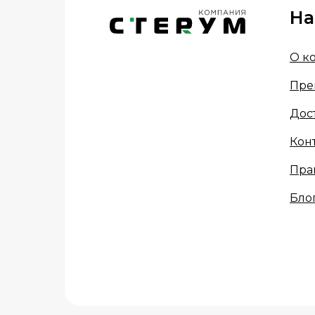
На
О к
Пре
Дос
Кон
Пра
Бло