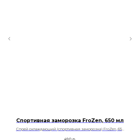
Спортивная заморозка FroZen, 650 мл
Спрей охлаждающий (спортивная заморозка) FroZen, 650
мл., 12 шт./кор.
490
р.