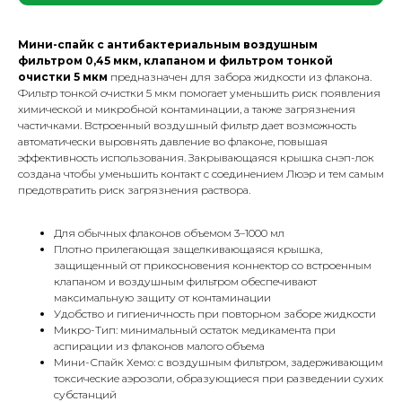
Мини-спайк с антибактериальным воздушным
фильтром 0,45 мкм, клапаном и фильтром тонкой
очистки 5 мкм
предназначен для забора жидкости из флакона.
Фильтр тонкой очистки 5 мкм помогает уменьшить риск появления
химической и микробной контаминации, а также загрязнения
частичками. Встроенный воздушный фильтр дает возможность
автоматически выровнять давление во флаконе, повышая
эффективность использования. Закрывающаяся крышка снэп-лок
создана чтобы уменьшить контакт с соединением Люэр и тем самым
предотвратить риск загрязнения раствора.
Для обычных флаконов объемом 3–1000 мл
Плотно прилегающая защелкивающаяся крышка,
защищенный от прикосновения коннектор со встроенным
клапаном и воздушным фильтром обеспечивают
максимальную защиту от контаминации
Удобство и гигиеничность при повторном заборе жидкости
Микро-Тип: минимальный остаток медикамента при
аспирации из флаконов малого объема
Мини-Спайк Хемо: с воздушным фильтром, задерживающим
токсические аэрозоли, образующиеся при разведении сухих
субстанций