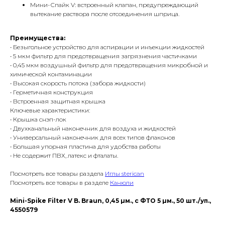
Мини-Спайк V: встроенный клапан, предупреждающий
вытекание раствора после отсоединения шприца.
Преимущества:
• Безыгольное устройство для аспирации и инъекции жидкостей
• 5 мкм фильтр для предотвращения загрязнения частичками
• 0,45 мкм воздушный фильтр для предотвращения микробной и
химической контаминации
• Высокая скорость потока (забора жидкости)
• Герметичная конструкция
• Встроенная защитная крышка
Ключевые характеристики:
• Крышка снэп-лок
• Двухканальный наконечник для воздуха и жидкостей
• Универсальный наконечник для всех типов флаконов
• Большая упорная пластина для удобства работы
• Не содержит ПВХ, латекс и фталаты.
Посмотреть все товары раздела
Иглы sterican
Посмотреть все товары в разделе
Канюли
Mini-Spike Filter V B. Braun, 0,45 µм., с ФТО 5 µм., 50 шт./уп.,
4550579