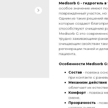
Medisorb G - гидрогель в
особое значение имеют по
повреждённый участок, но 
Одним из таких решений яв
которые создают благоприя
способствуют очищению р
Medisorb G это современно
трудно заживающими ранам
очищающим свойствам таки
регенерации тканей и дел
пациента.
Особенности Medisorb G:
Состав
- повязка осн
при контакте с ранев
Механизм действия
облегчает их естеств
Комфорт
- повязка м
смене.
Прозрачность
- поз
частого снятия.