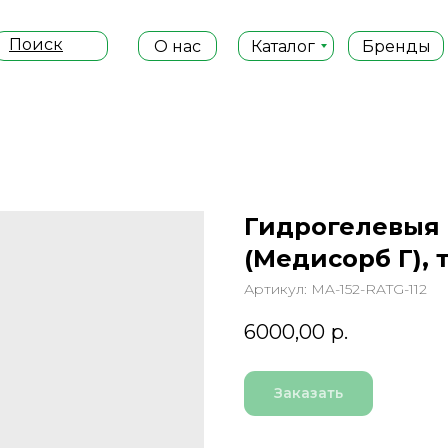
Поиск
О нас
Каталог
Бренды
Гидрогелевыя 
(Медисорб Г), т
Артикул:
MA-152-RATG-112
6000,00
р.
Заказать