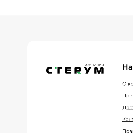
На
О к
Пре
Дос
Кон
Пра