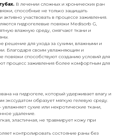
 тубах.
В лечении сложных и хронических ран
вязки, способные не только защищать
и активно участвовать в процессе заживления.
ляются гидрогелевые повязки Medisorb G,
тную влажную среду, смягчают ткани и
аны.
е решение для ухода за сухими, влажными и
и. Благодаря своим увлажняющим и
е повязки способствуют созданию условий для
ают процесс заживления более комфортным для
ована на гидрогеле, который удерживает влагу и
ым экссудатом образует мягкую гелевую среду.
- увлажняет сухие или некротические ткани,
енное удаление.
ягкая, эластичная, не травмирует кожу при
воляет контролировать состояние раны без