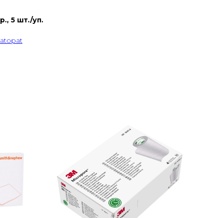
., 5 шт./уп.
atopat