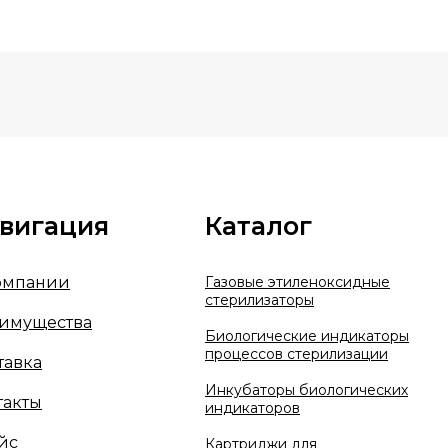
вигация
Каталог
омпании
Газовые этиленоксидные
стерилизаторы
имущества
Биологические индикаторы
процессов стерилизации
тавка
Инкубаторы биологических
такты
индикаторов
йс
Картриджи д
ля