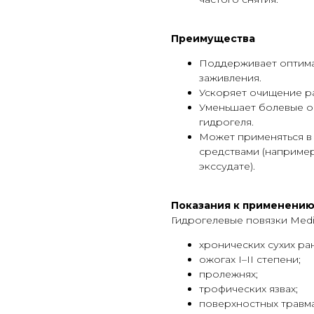
Преимущества
Поддерживает оптима
заживления.
Ускоряет очищение ра
Уменьшает болевые о
гидрогеля.
Может применяться в
средствами (наприме
экссудате).
Показания к применени
Гидрогелевые повязки Med
хронических сухих ран
ожогах I–II степени;
пролежнях;
трофических язвах;
поверхностных травма