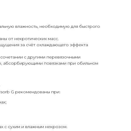
льную влажность, необходимую для быстрого
ны от некротических масс.
щущения за счёт охлаждающего эффекта
 сочетании с другими перевязочными
р, абсорбирующими повязками при обильном
ю
isorb G рекомендованы при:
ах;
х с сухим и влажным некрозом.