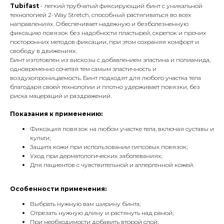
Tubifast
- легкий трубчатый фиксирующий бинт с уникальной
технологией 2-Way Stretch, способный растягиваться во всех
направлениях. Обеспечивает надежную и безболезненную
фиксацию повязок без надобности пластырей, скрепок и прочих
посторонних методов фиксации, при этом сохраняя комфорт и
свободу в движениях.
Бинт изготовлен из вискозы с добавлением эластина и полиамида,
одновременно сочетая тем самым эластичность и
воздухопроницаемость. Бинт подходят для любого участка тела
благодаря своей технологии и плотно удерживает повязки, без
риска мацераций и раздражений.
Показания к применению:
Фиксация повязок на любом участке тела, включая суставы и
культи;
Защита кожи при использовании гипсовых повязок;
Уход при дерматологических заболеваниях;
Для пациентов с чувствительной и аллергенной кожей.
Особенности применения:
Выбрать нужную вам ширину бинта;
Отрезать нужную длину и растянуть над раной;
При необходимости добавить второй слой;