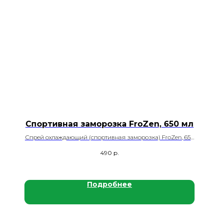
Спортивная заморозка FroZen, 650 мл
Спрей охлаждающий (спортивная заморозка) FroZen, 650
мл., 12 шт./кор.
490
р.
Подробнее