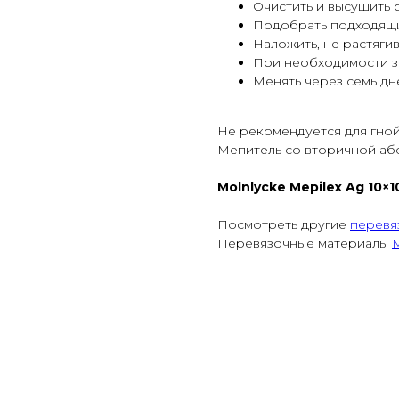
Очистить и высушить 
Подобрать подходящи
Наложить, не растягив
При необходимости з
Менять через семь дн
Не рекомендуется для гнойн
Мепитель со вторичной аб
Molnlycke Mepilex Ag 10×10
Посмотреть другие
перевя
Перевязочные материалы
M