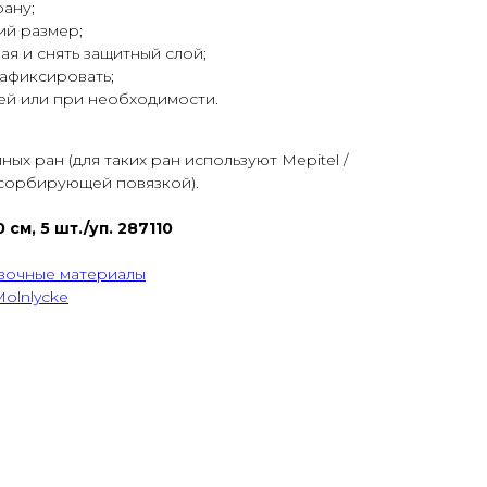
рану;
й размер;
ая и снять защитный слой;
афиксировать;
ей или при необходимости.
ых ран (для таких ран используют Mepitel /
сорбирующей повязкой).
 см, 5 шт./уп. 287110
зочные материалы
olnlycke