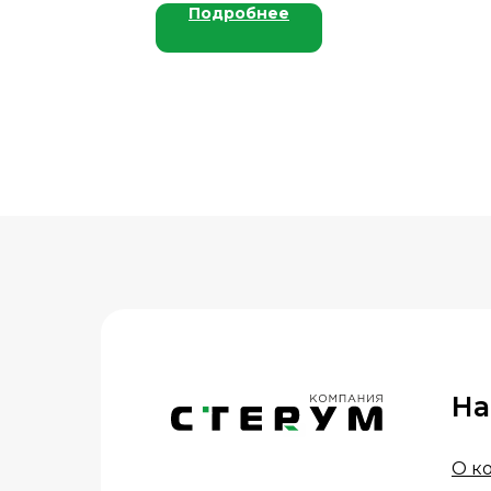
Подробнее
На
О к