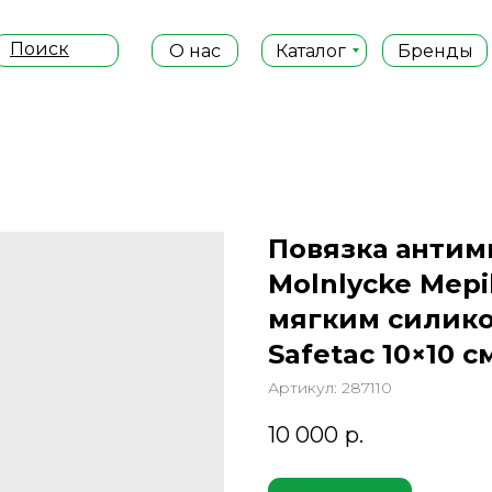
Поиск
О нас
Каталог
Бренды
Повязка анти
Molnlycke Mepi
мягким силик
Safetac 10×10 с
Артикул:
287110
10 000
р.