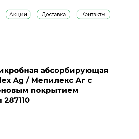
Акции
Доставка
Контакты
микробная абсорбирующая
lex Ag / Мепилекс Аг с
оновым покрытием
м 287110