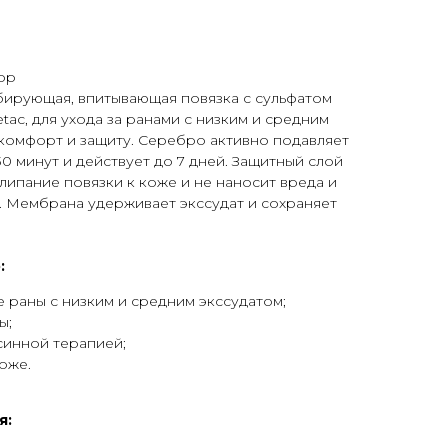
pp
бирующая, впитывающая повязка с сульфатом
tac, для ухода за ранами с низким и средним
комфорт и защиту. Серебро активно подавляет
0 минут и действует до 7 дней. Защитный слой
липание повязки к коже и не наносит вреда и
. Мембрана удерживает экссудат и сохраняет
:
 раны с низким и средним экссудатом;
ы;
синной терапией;
оже.
я: