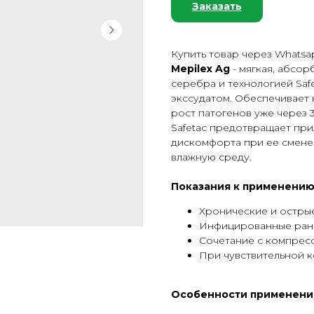
Заказать
Купить товар через Whatsa
Mepilex Ag
-
мягкая, абсор
серебра и технологией Safe
экссудатом. Обеспечивает 
рост патогенов уже через 3
Safetac предотвращает при
дискомфорта при ее смене
влажную среду.
Показания к применению
Хронические и острые
Инфицированные ран
Сочетание с компрес
При чувствительной к
Особенности применени