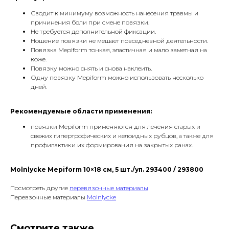
Сводит к минимуму возможность нанесения травмы и
причинения боли при смене повязки.
Не требуется дополнительной фиксации.
Ношение повязки не мешает повседневной деятельности.
Повязка Mepiform тонкая, эластичная и мало заметная на
коже.
Повязку можно снять и снова наклеить.
Одну повязку Mepiform можно использовать несколько
дней.
Рекомендуемые области применения:
повязки Mepiform применяются для лечения старых и
свежих гипертрофических и келоидных рубцов, а также для
профилактики их формирования на закрытых ранах.
Molnlycke Mepiform 10×18 см, 5 шт./уп. 293400 / 293800
Посмотреть другие
перевязочные материалы
Перевзочные материалы
Molnlycke
Смотрите также