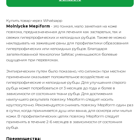
Купить товар через Whatsapp
Molnlycke Mepiform
- это тонкая, мало заметная на коже
повязка, предназначенная для лечения как застарелых, так и
свежих гипертрофических и келоидных рубцов. Также ее можно
накладывать на зажившие раны для профилактики образования
гипертрофических или келоидных рубцов. Благодаря
запатентованной технологии Safetac уменьшаются болевые
ощущения при перевязках.
Эмпирическим путем было показано, что силикон при местном
применении оказывает положительное воздействие на
гипертрофические и келоидные рубцы. Для улучшения старого
рубца может потребоваться от 3 месяцев до года и более в
зависимости от состояния ткани рубца. Для достижения
наилучшего результата повязку Mepiform следует носить
круглосуточно. Рекомендуется снимать повязку Mepiform один раз
в сутки, когда принимается душ или ванна, для осмотра или мытья
кожи. В профилактических целях повязку Mepiform следует
применять в течение 2-6 месяцев в зависимости от состояния
рубца.
Преимущества: