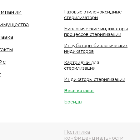
омпании
Газовые этиленоксидные
стерилизаторы
имущества
Биологические индикаторы
процессов стерилизации
тавка
Инкубаторы биологических
такты
индикаторов
йс
Картриджи д
ля
стерилизации
г
Индикаторы стерилизации
Весь каталог
Бренды
Политика
конфиденциальности