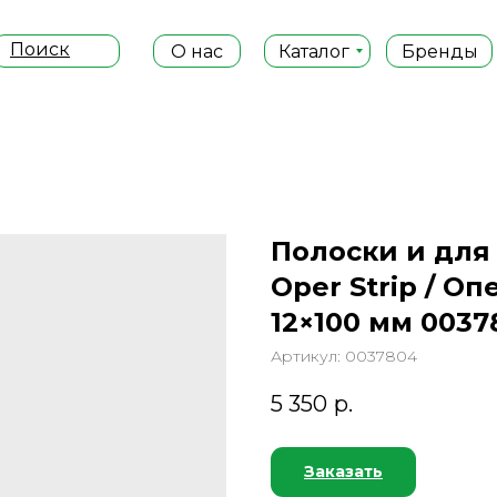
Поиск
О нас
Каталог
Бренды
Полоски и для
Oper Strip / О
12×100 мм 0037
Артикул:
0037804
5 350
р.
Заказать