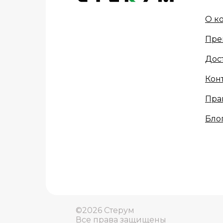
О к
Пре
Дос
Кон
Пра
Бло
©2026 Стерум
Все права защищены