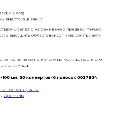
еских швов;
ны вместо сшивания.
тыря Oper strip на ране важно предварительно
сть, высушить область вокруг и наложить ленту
ip выполнены из нетканого материала, прочного
ер-полиамида.
 12×100 мм, 50 конвертов×6 полосок 0037804
зочные материалы
ры
Oper strip