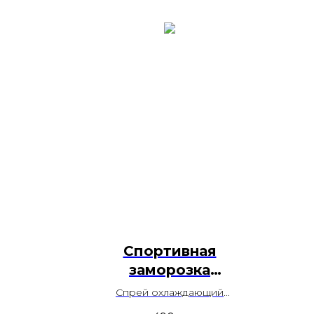
Спортивная
заморозка
FroZen, 650 мл
Спрей охлаждающий
(спортивная заморозка)