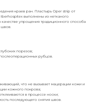
едения краев ран. Пластырь Oper strip от
Iberhospitex выполнены из нетканого
 в качестве упрощения традиционного способа
 швов.
глубоких порезов;
 послеоперационных рубцов.
кивающий, что не вызывает мацерации кожи и
яции кожного покрова;
тклеиваются в процессе носки;
ость последующего снятия швов.