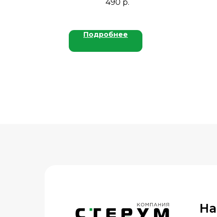
490
р.
FroZen, 650 мл., 12 шт./кор.
Подробнее
На