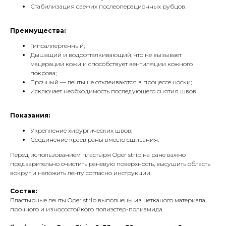
Стабилизация свежих послеоперационных рубцов.
Преимущества:
Гипоаллергенный;
Дышащий и водоотталкивающий, что не вызывает
мацерации кожи и способствует вентиляции кожного
покрова;
Прочный — ленты не отклеиваются в процессе носки;
Исключает необходимость последующего снятия швов.
Показания:
Укрепление хирургических швов;
Соединение краев раны вместо сшивания.
Перед использованием пластыря Oper strip на ране важно
предварительно очистить раневую поверхность, высушить область
вокруг и наложить ленту согласно инструкции.
Состав:
Пластырные ленты Oper strip выполнены из нетканого материала,
прочного и износостойкого полиэстер-полиамида.