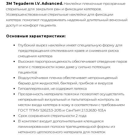
3M Tegaderm I.V. Advanced.
Наклейки пленочные прозрачные
стерильные для закрытия ран и фиксации катетеров.
Усовершенствованные стерильные наклейки для фиксации
катетера: помогают поддерживать надежный длительный венозный
доступ и комфорт пациента.
Основные характеристики:
Глубокий вырез наклейки имеет специальную форму для
предотвращения отклеивания краев и снижения риска
смещения катетера
Высокая паропроницаемость обеспечивает отведение паров
влаги с поверхности кожи даже у сильно потеющих
пациентов
Водоустойчивая пленка обеспечивает непроницаемый
барьер для жидкостей, бактерий, грибков и вирусов
Гипоаллергенная, не содержит латекса
Прозрачность материала повязки позволяет осуществлять
непрерывный визуальный и пальпаторный контроль за
местом входа катетера в кожу в соответствии с требованием
ГОСТ ТПМУ 52623.3-2015 и СанПиН 2.1.3.2630-103,4
Срок сохранения стерильности 2 года
В комплект входит дополнительная клеящаяся
ламинированная полоска трапециевидной формы из
нетканого целлюлозного материала для пометок