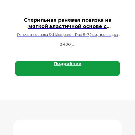
Стерильная раневая повязка на
мягкой эластичной основе с
впитывающей прокладкой 3М
Раневая повязка 3М Medipore + Pad 5×7,2 см, прокладка
Medipore + Pad 5×7,2 см 3562E
2,5×3,8 см, 50 шт./кор.
2 400
р.
Подробнее