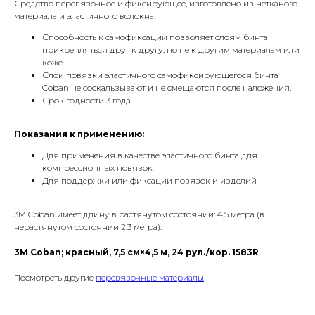
Средство перевязочное и фиксирующее, изготовлено из нетканого
материала и эластичного волокна.
Способность к самофиксации позволяет слоям бинта
прикрепляться друг к другу, но не к другим материалам или
коже.
Слои повязки эластичного самофиксирующегося бинта
Coban не соскальзывают и не смещаются после наложения.
Срок годности 3 года.
Показания к применению:
Для применения в качестве эластичного бинта для
компрессионных повязок
Для поддержки или фиксации повязок и изделий
3М Coban имеет длину в растянутом состоянии: 4,5 метра (в
нерастянутом состоянии 2,3 метра).
3M Coban; красный, 7,5 см×4,5 м, 24 рул./кор. 1583R
Посмотреть другие
перевязочные материалы