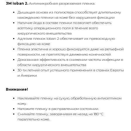
3M Ioban 2.
Антимикробная разрезаемая пленка.
Дышащая основа из полиэстера способствует длительному
нахождению пленки на коже без нарушения фиксации
Наличие йода в составе пленки позволяет обеспечить
асептику операционного поля в течение всего
хирургического вмешательства
Адгезив пленок Ioban 2 обеспечивает их превосходную
фиксацию на коже
Пленка эластична и хорошо фиксируется даже на рельефной
поверхности, не препятствуя движению конечностей
Доказанная эффективность в снижении частоты инфекции в
области хирургического вмешательства
30-ти летний опыт успешного применения в странах Европы
и Америки
Внимание!
Наклеивайте пленку на сухую, обработанную антисептиком
кожу.
Наложите пленку в расправленном состоянии.
Снимайте пленку, заворачивая ее назад на 180 °С
параллельно коже.