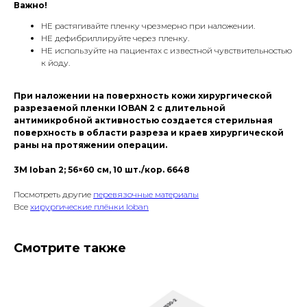
Важно!
НЕ растягивайте пленку чрезмерно при наложении.
НЕ дефибриллируйте через пленку.
НЕ используйте на пациентах с известной чувствительностью
к йоду.
При наложении на поверхность кожи хирургической
разрезаемой пленки IOBAN 2 с длительной
антимикробной активностью создается стерильная
поверхность в области разреза и краев хирургической
раны на протяжении операции.
3M Ioban 2; 56×60 см, 10 шт./кор. 6648
Посмотреть другие
перевязочные материалы
Все
хирургические плёнки Ioban
Смотрите также