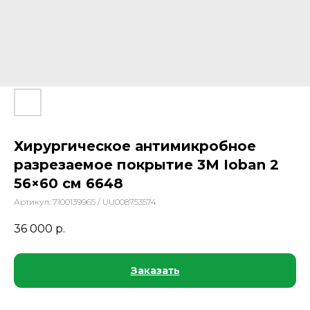
Хирургическое антимикробное
разрезаемое покрытие 3M Ioban 2
56×60 см 6648
Артикул:
7100139965 / UU008753574
36 000
р.
Заказать