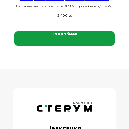
Гипоаллергенный пластырь 3М Micropore, белый, 5 см×9,1
м, 6 рул./кор.
2 400
р.
Подробнее
Навигация