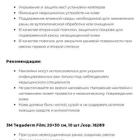
Укрывание и защита мест установки катетеров
Фиксация медицинских устройств на коже
Поддержание влажной среды, необходимой для заживления
раны, ее аутолитической обработки или очищения
В качестве вторичной повязки, защитного покрова для
подверженной риску незащищенной кожи
В качестве повязок для закрытия раневой поверхности при
ожогах первой и второй степени
Рекомендации:
Наклейки могут использоваться для укрытия
инфицированных ран только под наблюдением
медицинского специалиста
Не растягивайте во время наложения. Наложение наклейки с
натяжением может привести к механическому повреждению
кожи
Кожа должна быть чистой, сухой и не содержать остатков
моющих средств и антисептиков
3M Tegaderm Film; 20×30 см, 10 шт./кор. 16289
При сухих неэкссудативных ранах, ссадинах, ожогах