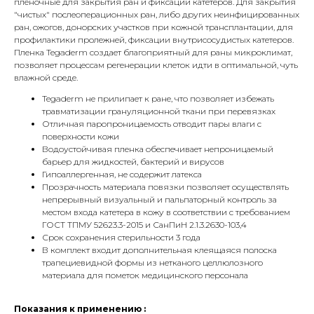
пленочные для закрытия ран и фиксации катетеров. Для закрытия
"чистых" послеоперационных ран, либо других неинфицированных
ран, ожогов, донорских участков при кожной трансплантации, для
профилактики пролежней, фиксации внутрисосудистых катетеров.
Пленка Tegaderm создает благоприятный для раны микроклимат,
позволяет процессам регенерации клеток идти в оптимальной, чуть
влажной среде.
Tegaderm не прилипает к ране, что позволяет избежать
травматизации грануляционной ткани при перевязках
Отличная паропроницаемость отводит пары влаги с
поверхности кожи
Водоустойчивая пленка обеспечивает непроницаемый
барьер для жидкостей, бактерий и вирусов
Гипоаллергенная, не содержит латекса
Прозрачность материала повязки позволяет осуществлять
непрерывный визуальный и пальпаторный контроль за
местом входа катетера в кожу в соответствии с требованием
ГОСТ ТПМУ 52623.3-2015 и СанПиН 2.1.3.2630-103,4
Срок сохранения стерильности 3 года
В комплект входит дополнительная клеящаяся полоска
трапециевидной формы из нетканого целлюлозного
материала для пометок медицинского персонала
Показания к применению :