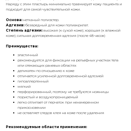
Наряду с этим пластырь минимально травмирует кожу пациента и
подходит для самой чувствительной кожи.
Основа:
нетканый полиэстер.
Адгезив:
безвредный для кожи полиакрилат.
Степень адгезии:
высокая (к сухой коже); хорошая (к влажной
коже); сильная долговременная адгезия (после 48 часов)
Преимущества:
эластичный
рекомендуется для фиксации на рельефных участках тела
или отекающих раневых областях
деликатен по отношению к коже
отличается усиленной долговременной адгезией
гипоаллергенный
мягкий
перфорированный, поэтому не требуются ножницы
пористый и воздухопроницаемый
легко отлипает от перчаток при ненамеренном
прикосновении
не оставляет следов клея на коже после удаления
Рекомендуемые области применения: