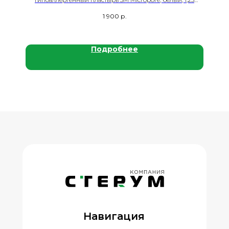
см×9,1 м, 24 рул./кор.
1 900
р.
Подробнее
Навигация