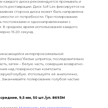
м каждого диска рекомендуется промывать и
сть реставрации. Диск Sof-Lex фиксируется на
азивная сторона диска может быть направлена
висимости от потребности. При полировании
ь постоянными и однонаправленными с
. В среднем, время использования каждого
ерно 15-20 секунд.
рикасающейся интерпроксимальной
уйте бежево/ белые штрипсы, последовательно
сть, затем – белую часть, совершая возвратно-
ения над поверхностью композита.
серую/голубую. Используйте её аналогично,
и. Заканчивайте полирование голубой частью
средние, 9,5 мм, 50 шт./уп. 8693M
 в разделе
Материалы для стоматологии