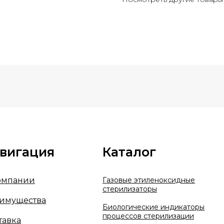
вигация
Каталог
омпании
Газовые этиленоксидные
стерилизаторы
имущества
Биологические индикаторы
процессов стерилизации
тавка