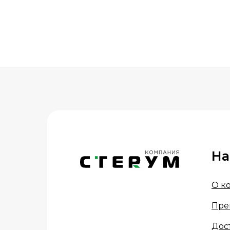
На
О к
Пре
Дос