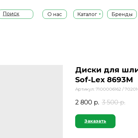
Поиск
О нас
Каталог
Бренды
Диски для шл
Sof-Lex 8693M
Артикул:
7100006162 / 7020
2 800
р.
3 500
р.
Заказать