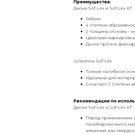
Преимущества:
Диски Sof-Lex и Sof-Lex ХТ:
Гибкие
4 степени абразивнос
2 толщины основы – н
Цветовая маркировка
Диски прочно фиксир
Штрипсы Sof-Lex
Тонкие на гибкой осн
Идеальны для интерп
Сочетают 2 степени а
Рекомендации по исполь
Диски Sof-Lex и Sof-Lex ХТ:
Перед применением с
пломбировочного мате
алмазный или твердос