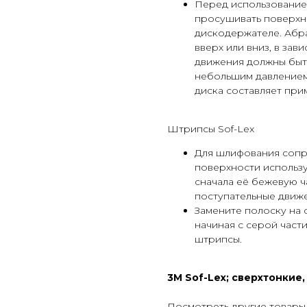
Перед использование
просушивать поверхно
дискодержателе. Абр
вверх или вниз, в за
движения должны быт
небольшим давлением
диска составляет прим
Штрипсы Sof-Lex
Для шлифования соп
поверхности использ
сначала её бежевую ча
поступательные движ
Замените полоску на 
начиная с серой част
штрипсы.
3M Sof-Lex; сверхтонкие, 
Посмотреть другие товары