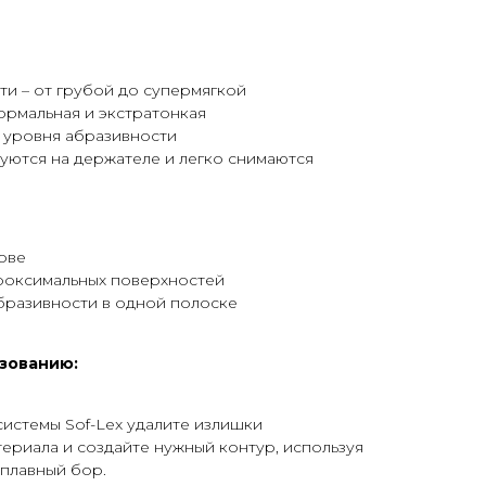
ти – от грубой до супермягкой
ормальная и экстратонкая
 уровня абразивности
уются на держателе и легко снимаются
ове
роксимальных поверхностей
бразивности в одной полоске
зованию:
истемы Sof-Lex удалите излишки
риала и создайте нужный контур, используя
плавный бор.