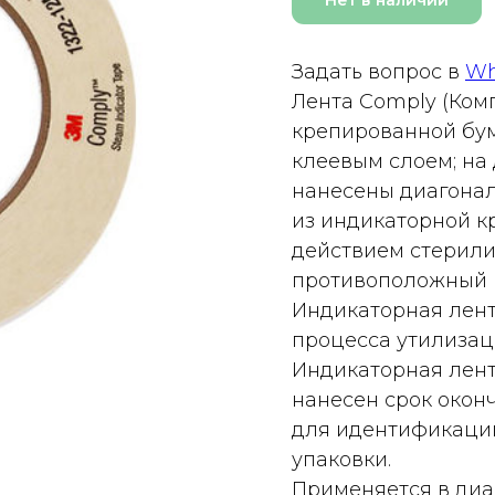
Задать вопрос в
Wh
Лента Comply (Ком
крепированной бум
клеевым слоем; на
нанесены диагонал
из индикаторной к
действием стерили
противоположный (
Индикаторная лент
процесса утилизац
Индикаторная лента
нанесен срок окон
для идентификации
упаковки.
Применяется в диа