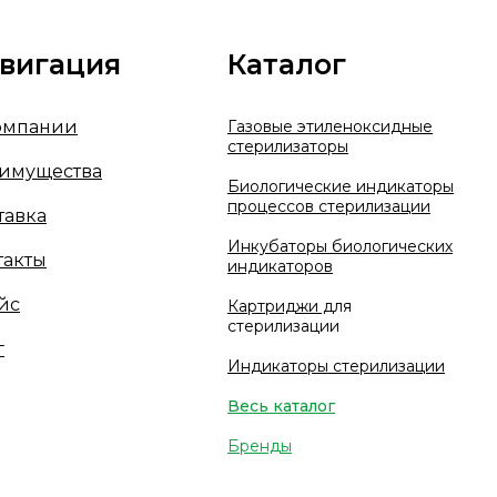
вигация
Каталог
омпании
Газовые этиленоксидные
стерилизаторы
имущества
Биологические индикаторы
процессов стерилизации
тавка
Инкубаторы биологических
такты
индикаторов
йс
Картриджи д
ля
стерилизации
г
Индикаторы стерилизации
Весь каталог
Бренды