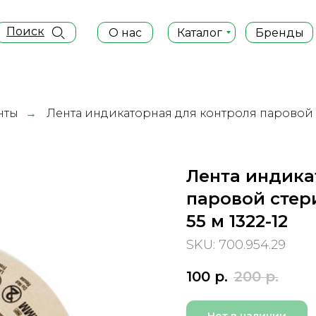
Поиск
О нас
Каталог
Бренды
нты
→
Лента индикаторная для контроля паровой
Лента индика
паровой стери
55 м 1322-12
SKU: 700.954.29
100
р.
200
р.
Нет в наличии