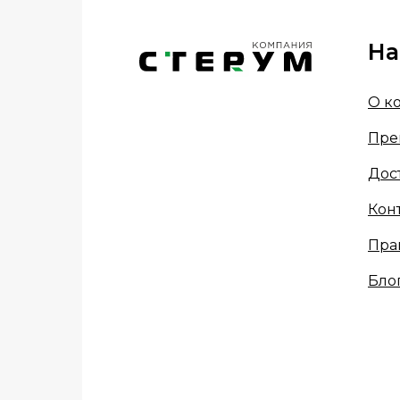
На
О к
Пре
Дос
Кон
Пра
Бло